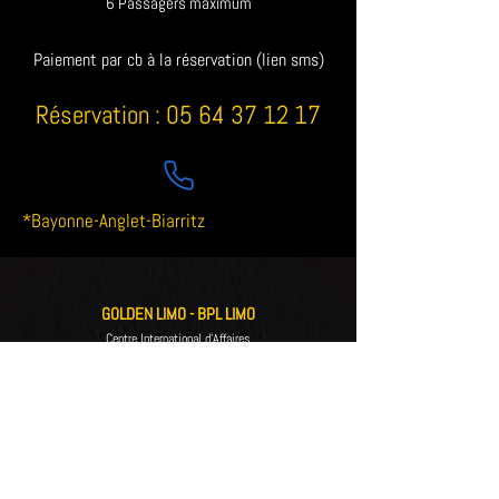
6 Passagers maximum
Paiement par cb à la réservation (lien sms)
Réservation :
05 64 37 12 17
*Bayonne-Anglet-Biarritz
GOLDEN LIMO - BPL LIMO
Centre International d'Affaires
24 Boulevard Marcel Dassault
64200 BIARRITZ
SIRET
850 050 618 00014
- EVTC
064210002
Réserver votre limousine en 5 minutes en cliquant ici