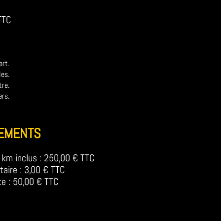
TTC
art.
les.
tre.
ers.
EMENTS
km inclus : 250,00 € TTC
aire : 3
,00 € TTC
te : 50,00 € TTC