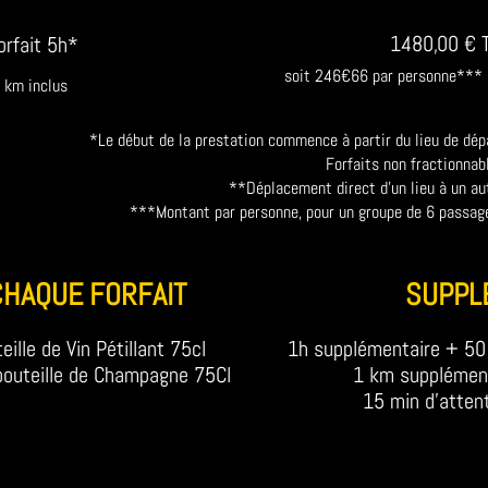
1480,00 € 
orfait 5h*
soit 246€66 par personne***
 km inclus
*Le début de la prestation commence à partir du lieu de dép
Forfaits non fractionnab
**Déplacement direct d'un lieu à un au
***Montant par personne, pour un groupe de 6 passag
CHAQUE FORFAIT
SUPPL
eille de Vin Pétillant 75cl
1h supplémentaire + 50 
 bouteille de Champagne 75Cl
1 km supplément
15 min d'atten