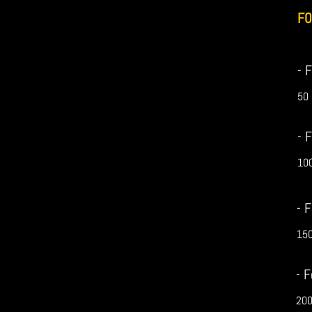
FO
- 
50 
- 
100
- 
150
- F
200