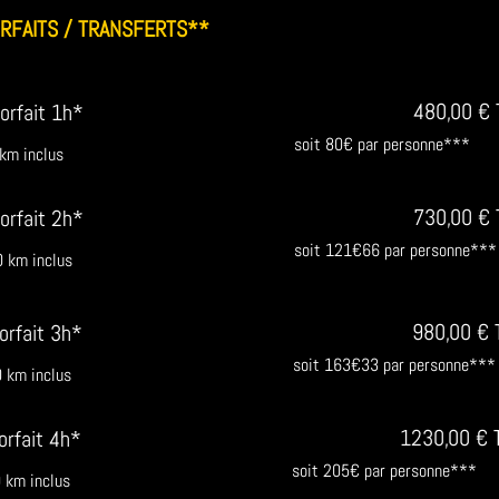
RFAITS / TRANSFERTS**
480,00 € 
Forfait 1h*
soit 80€ par personne***
km inclus
73
0,00 €
Forfait 2h*
soit 121€66 par personne***
 km inclus
980,00 € 
Forfait 3h*
soit 163€33 par personne***
 km inclus
1230,00 € 
orfait 4h*
soit 205€ par personne***
 km inclus