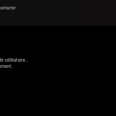
contacter
 célibataire...
nement.