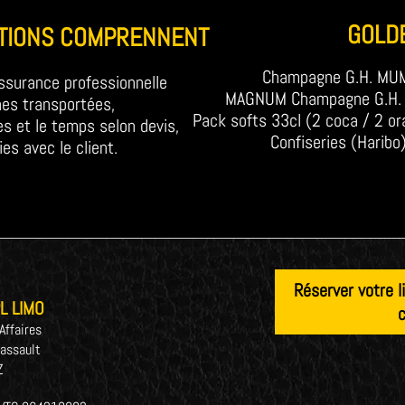
GOLD
ATIONS COMPRENNENT
Champagne G.H. MUM
’assurance professionnelle
MAGNUM Champagne G.H. 
nes
transportées,
Pack softs 33cl (2 coca / 2 ora
es et le temps selon devis,
Confiseries (Haribo
ies avec le client.
Réserver votre 
L LIMO
c
Affaires
assault
Z