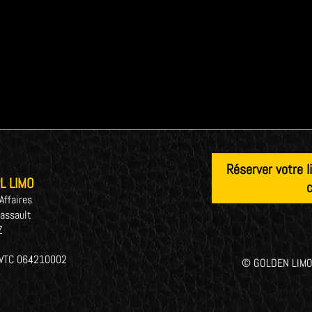
Réserver votre 
L LIMO
c
Affaires
assault
Z
EVTC 064210002
© GOLDEN LIMO 2